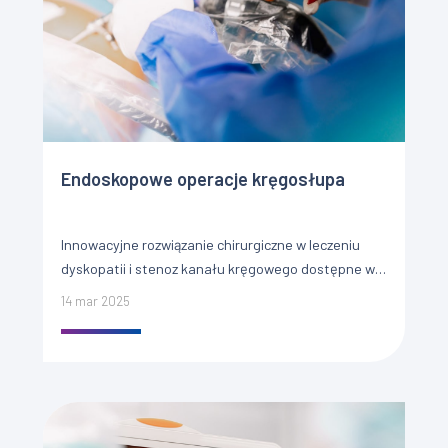
Endoskopowe operacje kręgosłupa
Innowacyjne rozwiązanie chirurgiczne w leczeniu
dyskopatii i stenoz kanału kręgowego dostępne w
ST MEDICAL CLINIC! Choroba zwyrodnieniowa
14 mar 2025
kręgosłupa to jedna z najczęstszych chorób
występujących we […]