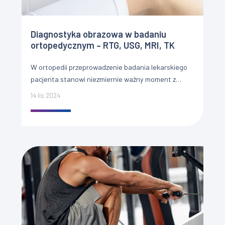
Diagnostyka obrazowa w badaniu
ortopedycznym – RTG, USG, MRI, TK
W ortopedii przeprowadzenie badania lekarskiego
pacjenta stanowi niezmiernie ważny moment z
uwagi na rozpoznanie pojawiających się patologii,
14 lis 2024
jak również ustalenie właściwego procesu
terapeutycznego. Leczenie dysfunkcji […]