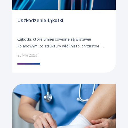
Uszkodzenie łąkotki
Łąkotki, które umiejscowione są w stawie
kolanowym, to struktury włóknisto-chrzęstne,
mające kształt półksiężyców w płaszczyźnie
26 kwi 2023
horyzontalnej. W przekroju łąkotki są trójkątami
zwróconymi podstawą do torebki […]