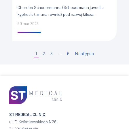
Choroba Scheuermanna (Scheuermann juvenile
kyphosis), znana również pod nazwą kifoza
młodzieńcza lub jałowa martwica kręgosłupa, to
30 mar 2023
dolegliwość powodująca deformacje grzbietu u
młodych ludzi będących na […]
Stronicowanie
1
2
3
…
6
Następna
wpisów
ST MEDICAL CLINIC
ul. E. Kwiatkowskiego 1/26,
71-004 Szczecin