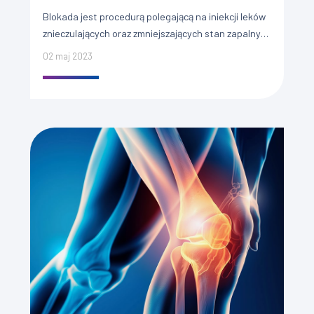
Blokada jest procedurą polegającą na iniekcji leków
znieczulających oraz zmniejszających stan zapalny
bezpośrednio w okolicę bólu. Stanowi jedną z
02 maj 2023
interwencyjnych metod leczenia bólu. Interwencyjne
metody […]