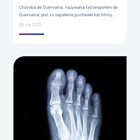
Choroba de Quervaina, nazywana też zespołem de
Quervaina, jest to zapalenie pochewki lub błony
maziowej w obrębie ścięgien pierwszego przedziału
08 cze 2023
prostowników (odwodziciela długiego kciuka – […]