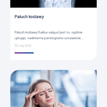
Paluch koślawy
Paluch koślawy (hallux valgus) jest to, ogólnie
ujmując, nadmierne patologiczne ustawienie
palucha w kierunku bocznej strony stopy, które w
30 maj 2023
większości przypadków występuje razem z bolesnym
[…]