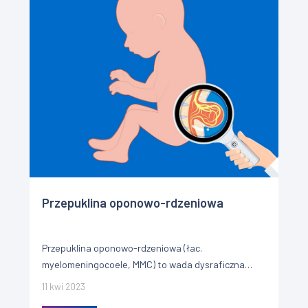
Przepuklina oponowo-rdzeniowa
Przepuklina oponowo-rdzeniowa (łac.
myelomeningocoele, MMC) to wada dysraficzna
występująca u dzieci. Tworzy się wskutek
11 kwi 2023
niezamknięcia grzbietowych elementów cewy