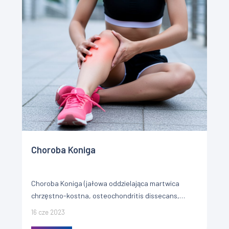
Choroba Koniga
Choroba Koniga (jałowa oddzielająca martwica
chrzęstno-kostna, osteochondritis dissecans,
osteochondrosis dissecans, OCD) jest schorzeniem
16 cze 2023
zaliczanym do grupy jałowych martwic kości. W