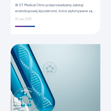
W ST Medical Clinic przeprowadzamy zabiegi
endoskopowej dyscektomii, które wykonywane są
przez doświadczonych specjalistów z zakresu
10 cze 2025
ortopedii. Wykorzystujemy technikę małoinwazyjną
(przy niewielkim nacięciu wielkości około […]