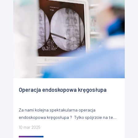
Operacja endoskopowa kręgosłupa
Za nami kolejna spektakularna operacja
endoskopowa kręgosłupa ? Tylko spójrzcie na te
zdjęcia ?? ?? U naszego Pacjenta zdiagnozowano
10 mar 2025
dyskopatię, czyli chorobę krążka międzykręgowego.