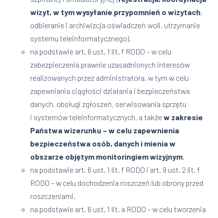
wizyt, w tym wysyłanie przypomnień o wizytach
,
odbieranie i archiwizcja oświadczeń woli, utrzymanie
systemu teleinformatycznego),
na podstawie art. 6 ust. 1 lit. f RODO – w celu
zabezpieczenia prawnie uzasadnionych interesów
realizowanych przez administratora, w tym w celu
zapewniania ciągłości działania i bezpieczeństwa
danych, obsługi zgłoszeń, serwisowania sprzętu
i systemów teleinformatycznych, a także
w zakresie
Państwa wizerunku –
w celu
zapewnienia
bezpieczeństwa osób, danych i mienia w
obszarze objętym monitoringiem wizyjnym
,
na podstawie art. 6 ust. 1 lit. f RODO i art. 9 ust. 2 lit. f
RODO – w celu dochodzenia roszczeń lub obrony przed
roszczeniami,
na podstawie art. 6 ust. 1 lit. a RODO – w celu tworzenia