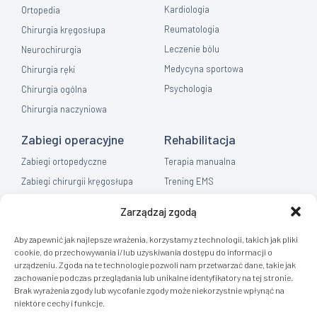
Kardiologia
Ortopedia
Reumatologia
Chirurgia kręgosłupa
Leczenie bólu
Neurochirurgia
Medycyna sportowa
Chirurgia ręki
Psychologia
Chirurgia ogólna
Chirurgia naczyniowa
Zabiegi operacyjne
Rehabilitacja
Zabiegi ortopedyczne
Terapia manualna
Zabiegi chirurgii kręgosłupa
Trening EMS
Zabiegi chirurgia ręki
Fizykoterapia
Zarządzaj zgodą
Zabiegi chirurgia ogólna
Masaż
Aby zapewnić jak najlepsze wrażenia, korzystamy z technologii, takich jak pliki
Flebologia
cookie, do przechowywania i/lub uzyskiwania dostępu do informacji o
urządzeniu. Zgoda na te technologie pozwoli nam przetwarzać dane, takie jak
Diagnostyka
zachowanie podczas przeglądania lub unikalne identyfikatory na tej stronie.
Brak wyrażenia zgody lub wycofanie zgody może niekorzystnie wpłynąć na
Rezonans Tomografia
niektóre cechy i funkcje.
RTG