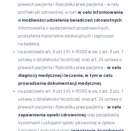
prawach pacjenta i Rzeczniku praw pacjenta – w celu
profilaktyki zdrowotnej, w tym
w celu informowania
o możliwości udzielenia świadczeń
zdrowotnych
,
informowania o wydarzeniach prozdrowotnych,
przesyłania materiałów edukacyjnych i zaproszeń
na badania,
na podstawie art. 9 ust 2 lit. h RODO w zw. z art. 3 ust. 1
ustawy o działalności leczniczej oraz art. 24 ustawy o
prawach pacjenta i Rzeczniku praw pacjenta –
w celu
diagnozy medycznej i leczenia, w tym w celu
prowadzenia dokumentacji medycznej
,
na podstawie art. 9 ust 2 lit. h RODO w zw. z art. 3 ust. 1
ustawy o działalności leczniczej oraz art. 24 ustawy o
prawach pacjenta i Rzeczniku praw pacjenta –
w celu
zapewnienia opieki zdrowotnej
oraz zarządzania
systemami i usługami opieki zdrowotnej w opiece
szpitalnej i ambulatoryjnej (
rejestracja, koordynacja