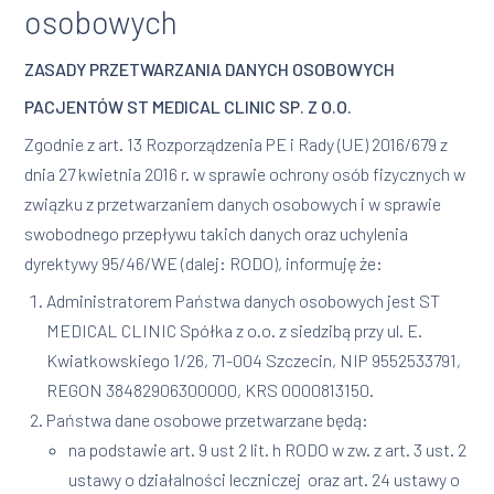
osobowych
ZASADY PRZETWARZANIA DANYCH OSOBOWYCH
PACJENTÓW ST MEDICAL CLINIC SP. Z O.O.
Zgodnie z art. 13 Rozporządzenia PE i Rady (UE) 2016/679 z
dnia 27 kwietnia 2016 r. w sprawie ochrony osób fizycznych w
związku z przetwarzaniem danych osobowych i w sprawie
swobodnego przepływu takich danych oraz uchylenia
dyrektywy 95/46/WE (dalej: RODO), informuję że:
Administratorem Państwa danych osobowych jest ST
MEDICAL CLINIC Spółka z o.o. z siedzibą przy ul. E.
Kwiatkowskiego 1/26, 71-004 Szczecin, NIP 9552533791,
REGON 38482906300000, KRS 0000813150.
Państwa dane osobowe przetwarzane będą:
na podstawie art. 9 ust 2 lit. h RODO w zw. z art. 3 ust. 2
ustawy o działalności leczniczej oraz art. 24 ustawy o