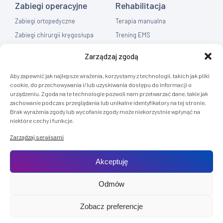
Zabiegi operacyjne
Rehabilitacja
Zabiegi ortopedyczne
Terapia manualna
Zabiegi chirurgii kręgosłupa
Trening EMS
Zabiegi chirurgia ręki
Fizykoterapia
Zarządzaj zgodą
Zabiegi chirurgia ogólna
Masaż
Aby zapewnić jak najlepsze wrażenia, korzystamy z technologii, takich jak pliki
Flebologia
cookie, do przechowywania i/lub uzyskiwania dostępu do informacji o
urządzeniu. Zgoda na te technologie pozwoli nam przetwarzać dane, takie jak
Diagnostyka
zachowanie podczas przeglądania lub unikalne identyfikatory na tej stronie.
Brak wyrażenia zgody lub wycofanie zgody może niekorzystnie wpłynąć na
Rezonans Tomografia
niektóre cechy i funkcje.
RTG
Zarządzaj serwisami
USG
Akceptuję
Odmów
© 2025 ST Medical Clinic. Wszystkie prawa zastrzeżone.
Zobacz preferencje
Realizacja:
KULIKOWSKI-IT.pl
Strony internetowe Szczecin