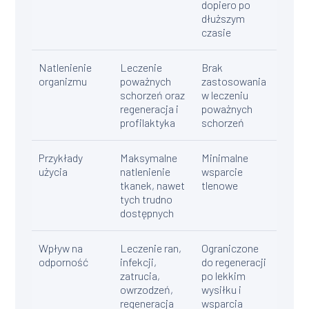
dopiero po
dłuższym
czasie
Natlenienie
Leczenie
Brak
organizmu
poważnych
zastosowania
schorzeń oraz
w leczeniu
regeneracja i
poważnych
profilaktyka
schorzeń
Przykłady
Maksymalne
Minimalne
użycia
natlenienie
wsparcie
tkanek, nawet
tlenowe
tych trudno
dostępnych
Wpływ na
Leczenie ran,
Ograniczone
odporność
infekcji,
do regeneracji
zatrucia,
po lekkim
owrzodzeń,
wysiłku i
regeneracja
wsparcia