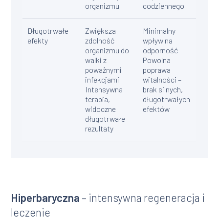
organizmu
codziennego
Długotrwałe
Zwiększa
Minimalny
efekty
zdolność
wpływ na
organizmu do
odporność
walki z
Powolna
poważnymi
poprawa
infekcjami
witalności –
Intensywna
brak silnych,
terapia,
długotrwałych
widoczne
efektów
długotrwałe
rezultaty
Hiperbaryczna
– intensywna regeneracja i
leczenie