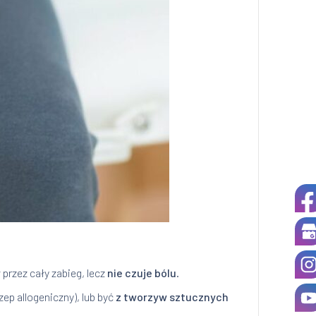
y
przez cały zabieg, lecz
nie czuje bólu
.
ep allogeniczny), lub być
z tworzyw sztucznych