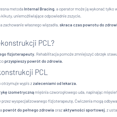
czesna metoda
Internal Bracing
, a operator może ją wykonać tylko 
kikuty, uniemożliwiające odpowiednie zszycie.
a zachowanie własnego więzadła,
skraca czas powrotu do zdrowi
ekonstrukcji PCL?
go fizjoterapeuty
. Rehabilitacja pomoże zmniejszyć obrzęk stawu
 co
przyspieszy powrót do zdrowia
.
konstrukcji PCL
u otrzymuje wypis z
zaleceniami od lekarza
.
tykę izometryczną
mięśnia czworogłowego uda, napinając mięsień,
ny przez wyspecjalizowanego fizjoterapeutę. Ćwiczenia mogą odbywa
na
powrót do pełnego zdrowia
oraz
aktywności sportowej
, z us