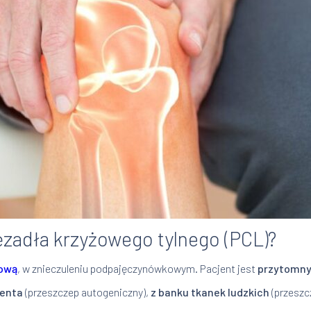
ęzadła krzyżowego tylnego (PCL)?
ową
, w znieczuleniu podpajęczynówkowym. Pacjent jest
przytomn
jenta
(przeszczep autogeniczny),
z banku tkanek ludzkich
(przeszcz