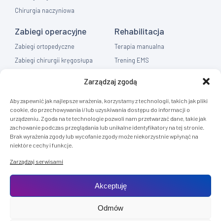
Chirurgia naczyniowa
Zabiegi operacyjne
Rehabilitacja
Zabiegi ortopedyczne
Terapia manualna
Zabiegi chirurgii kręgosłupa
Trening EMS
Zabiegi chirurgia ręki
Fizykoterapia
Zarządzaj zgodą
Zabiegi chirurgia ogólna
Masaż
Aby zapewnić jak najlepsze wrażenia, korzystamy z technologii, takich jak pliki
Flebologia
cookie, do przechowywania i/lub uzyskiwania dostępu do informacji o
urządzeniu. Zgoda na te technologie pozwoli nam przetwarzać dane, takie jak
Diagnostyka
zachowanie podczas przeglądania lub unikalne identyfikatory na tej stronie.
Brak wyrażenia zgody lub wycofanie zgody może niekorzystnie wpłynąć na
Rezonans Tomografia
niektóre cechy i funkcje.
RTG
Zarządzaj serwisami
USG
Akceptuję
Odmów