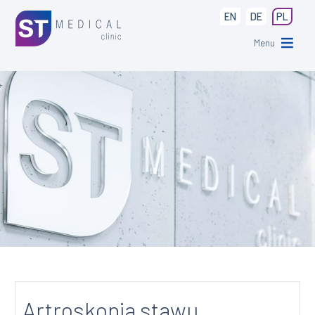
EN
DE
PL
Menu
Artroskopia stawu