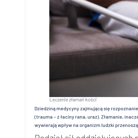
Leczenie złamań kości
Dziedziną medycyny zajmującą się rozpoznani
(trauma – z łaciny rana, uraz). Złamanie, inac
wywierają wpływ na organizm ludzki przenoszą
Podział sił oddziałujących 