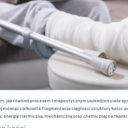
em, jak również procesem terapeutycznym uszkodzeń ciała s
zej mówiąc całkowita fragmentacja ciągłości struktury kości, p
c energię (termiczną, mechaniczną oraz chemiczną) na tkanki 
na kości