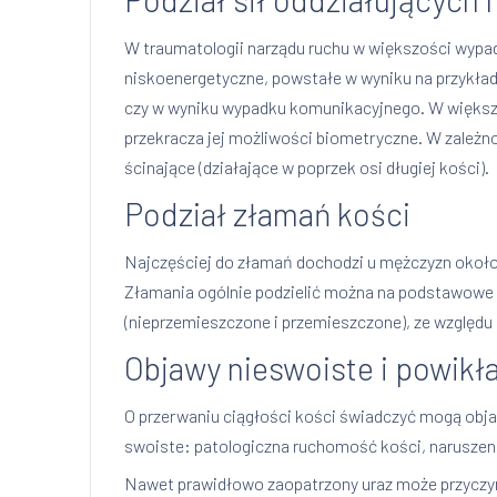
W traumatologii narządu ruchu w większości wypadk
niskoenergetyczne, powstałe w wyniku na przykła
czy w wyniku wypadku komunikacyjnego. W większoś
przekracza jej możliwości biometryczne. W zależnoś
ścinające (działające w poprzek osi długiej kości).
Podział złamań kości
Najczęściej do złamań dochodzi u mężczyzn około 2
Złamania ogólnie podzielić można na podstawowe (
(nieprzemieszczone i przemieszczone), ze względu
Objawy nieswoiste i powikł
O przerwaniu ciągłości kości świadczyć mogą objawy
swoiste: patologiczna ruchomość kości, naruszeni
Nawet prawidłowo zaopatrzony uraz może przyczynia