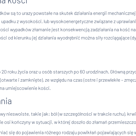
ów są to urazy powstałe na skutek działania energii mechanicznej,
d upadku z wysokości, lub wysokoenergetyczne związane z uprawia
ci wypadków złamanie jest konsekwencją zadziałania na kość nadmie
ci od kierunku jej działania wyodrębnić można siły rozciągające (dys
0 roku życia oraz u osób starszych po 60 urodzinach. Główną przyc
otwarte i zamknięte), ze względu na czas (ostre i przewlekłe – zmę
 na umiejscowienie kości.
ania
 nieswoiste, takie jak: ból (w szczególności w trakcie ruchu), krwi
e osi kończyny w sytuacji, w której doszło do złamań przemieszcz
ć się do pojawienia różnego rodzaju powikłań pojawiających się w t