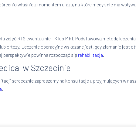
średnio właśnie z momentem urazu, na które medyk nie ma wpływu, o
niu zdjęć RTG ewentualnie TK lub MRI. Podstawową metodą leczenia
ub ortezy. Leczenie operacyjne wskazane jest, gdy złamanie jest o
ej perspektywie powinna rozpocząć się
rehabilitacja
.
Medical w Szczecinie
tacji serdecznie zapraszamy na konsultacje u przyjmujących w nasz
a
.