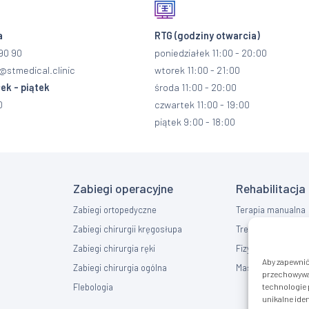
a
RTG
(godziny otwarcia)
90 90
poniedziałek 11:00 - 20:00
@stmedical.clinic
wtorek 11:00 - 21:00
ek - piątek
środa 11:00 - 20:00
0
czwartek 11:00 - 19:00
piątek 9:00 - 18:00
Zabiegi operacyjne
Rehabilitacja
Zabiegi ortopedyczne
Terapia manualna
Zabiegi chirurgii kręgosłupa
Trening EMS
Zabiegi chirurgia ręki
Fizykoterapia
Aby zapewnić 
Zabiegi chirurgia ogólna
Masaż
przechowywan
Flebologia
technologie 
unikalne iden