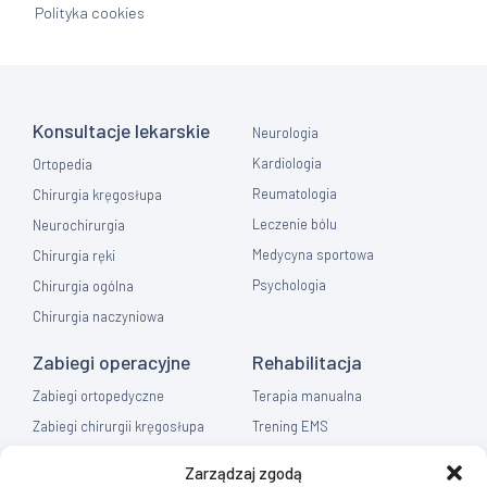
Polityka cookies
Konsultacje lekarskie
Neurologia
Kardiologia
Ortopedia
Reumatologia
Chirurgia kręgosłupa
Leczenie bólu
Neurochirurgia
Medycyna sportowa
Chirurgia ręki
Psychologia
Chirurgia ogólna
Chirurgia naczyniowa
Zabiegi operacyjne
Rehabilitacja
Zabiegi ortopedyczne
Terapia manualna
Zabiegi chirurgii kręgosłupa
Trening EMS
Zabiegi chirurgia ręki
Fizykoterapia
Zarządzaj zgodą
Zabiegi chirurgia ogólna
Masaż