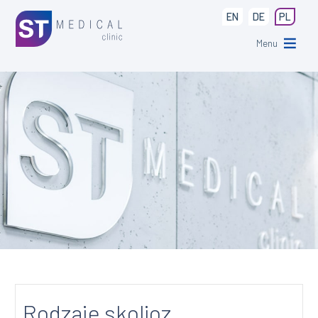
EN
DE
PL
Menu
Rodzaje skolioz