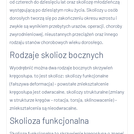
od czterech do dziesięciu lat oraz skoliozę młodzieńczą
występującą po dziesiątym roku życia. Skoliozy u osób
dorosłych tworzą się po zakończeniu okresu wzrostu i
zwykle są wynikiem przebytych urazów, operacji, choroby
zwyrodnieniowej, nieustannych przeciążeń oraz innego
rodzaju stanów chorobowych wieku dorosłego.
Rodzaje skolioz bocznych
Wyodrębnić można dwa rodzaje bocznych skrzywień
kręgosłupa, to jest skolioz: skoliozy funkcjonalne
(fałszywa deformacja) – powstałe zniekształcenie
kręgosłupa jest odwracalne, skoliozy strukturalne (zmiany
w strukturze kręgów – rotacja, torsja, sklinowacenie) –
zniekształcenia są nieodwracalne.
Skolioza funkcjonalna
Skolioza funkcjonalna to skrzywienie kręgosłupa o znanej