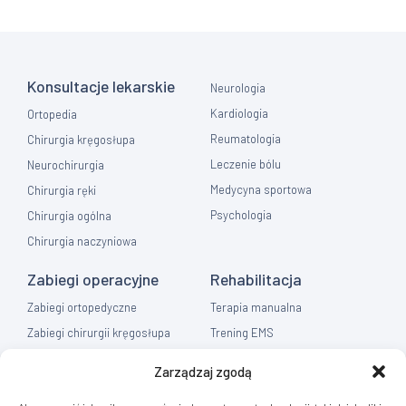
Konsultacje lekarskie
Neurologia
Kardiologia
Ortopedia
Reumatologia
Chirurgia kręgosłupa
Leczenie bólu
Neurochirurgia
Medycyna sportowa
Chirurgia ręki
Psychologia
Chirurgia ogólna
Chirurgia naczyniowa
Zabiegi operacyjne
Rehabilitacja
Zabiegi ortopedyczne
Terapia manualna
Zabiegi chirurgii kręgosłupa
Trening EMS
Zabiegi chirurgia ręki
Fizykoterapia
Zarządzaj zgodą
Zabiegi chirurgia ogólna
Masaż