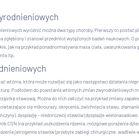
wyrodnieniowych
eniowych wyróżnić można dwa typy choroby. Pierwszy to postać pier
ońca zgłębiony i stanowi przedmiot wytężonych badań naukowych. O p
ie, jak na przykład ponadnormatywna masa ciała, uwarunkowania g
ta itp.
odnieniowych
ć wtórna, która może rozwijać się jako następstwo działania niepr
kturę. Podłożem do powstania wtórnych zmian zwyrodnieniowych m
ąstkę stawową. Można do nich zaliczyć na przykład zmiany zapalne (
owtarzające się mikrourazy, skręcenia, zwichnięcia stawu, złama
ończyny), dysplazję – niedorozwój stawów (dysplazje wielonasadowe
rób CSN (na przykład uszkodzenia rdzenia, mózgowe porażenia dziec
dzenia jatrogenne stawów (przebyte zabiegi chirurgiczne, wadliwie