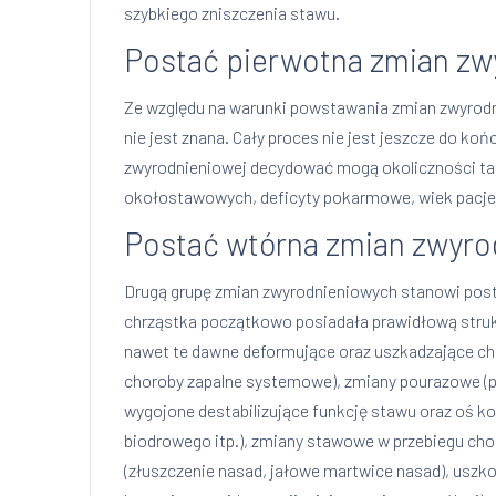
szybkiego zniszczenia stawu.
Postać pierwotna zmian z
Ze względu na warunki powstawania zmian zwyrodni
nie jest znana. Cały proces nie jest jeszcze do k
zwyrodnieniowej decydować mogą okoliczności tak
okołostawowych, deficyty pokarmowe, wiek pacjen
Postać wtórna zmian zwyr
Drugą grupę zmian zwyrodnieniowych stanowi posta
chrząstka początkowo posiadała prawidłową stru
nawet te dawne deformujące oraz uszkadzające chrz
choroby zapalne systemowe), zmiany pourazowe (p
wygojone destabilizujące funkcję stawu oraz oś k
biodrowego itp.), zmiany stawowe w przebiegu cho
(złuszczenie nasad, jałowe martwice nasad), uszko