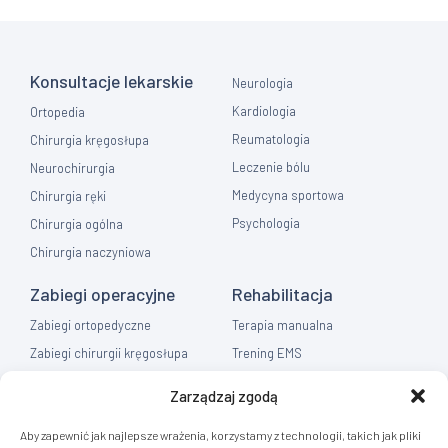
Konsultacje lekarskie
Neurologia
Kardiologia
Ortopedia
Reumatologia
Chirurgia kręgosłupa
Leczenie bólu
Neurochirurgia
Medycyna sportowa
Chirurgia ręki
Psychologia
Chirurgia ogólna
Chirurgia naczyniowa
Zabiegi operacyjne
Rehabilitacja
Zabiegi ortopedyczne
Terapia manualna
Zabiegi chirurgii kręgosłupa
Trening EMS
Zabiegi chirurgia ręki
Fizykoterapia
Zarządzaj zgodą
Zabiegi chirurgia ogólna
Masaż
Aby zapewnić jak najlepsze wrażenia, korzystamy z technologii, takich jak pliki
Flebologia