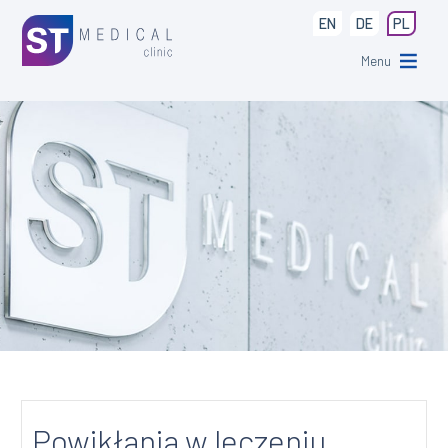
EN
DE
PL
Menu
Powikłania w leczeniu