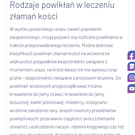
Rodzaje powikłań w leczeniu
złamań kości
W wyniku powstałego urazu, nawet poprawnie
zaopatrzonego, mogą pojawić się rozliczne powikłania w
trakcie przeprowadzanego leczenia. Można dokonać
klasyfikacji powikłań złamań kości na wczesne (w
większości przypadków bezpośrednio związane z
momentem urazu, na które lekarz nie ma wpływu) oraz
późne – bezpośrednio związane z procesem leczenia. Do
powikłań wczesnych przyporządkować można
krwawienie do jamy stawu; krwawienie do jamy
brzusznej, klatki piersiowej, miednicy, mózgowia;
wczesne zakażenie rany, zespół ciasnoty przedziałów
powięziowych; przerwanie ciągłości skóry (złamanie
otwarte); uszkodzenie naczyń, rdzenia kręgowego czy też
nerwów obwodowych. Natomiast do powikłań późnych,