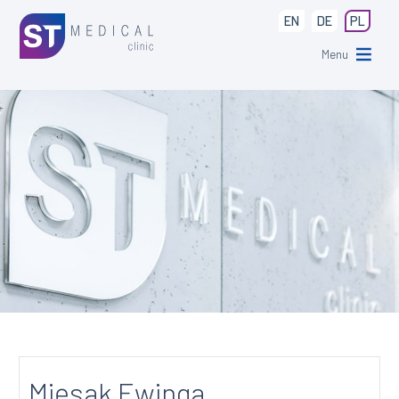
EN
DE
PL
Menu
Mięsak Ewinga