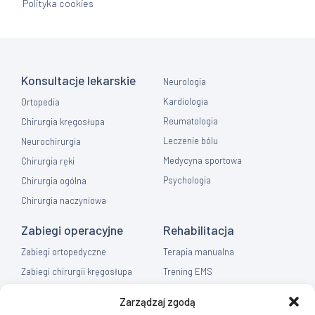
Polityka cookies
Konsultacje lekarskie
Neurologia
Kardiologia
Ortopedia
Reumatologia
Chirurgia kręgosłupa
Leczenie bólu
Neurochirurgia
Medycyna sportowa
Chirurgia ręki
Psychologia
Chirurgia ogólna
Chirurgia naczyniowa
Zabiegi operacyjne
Rehabilitacja
Zabiegi ortopedyczne
Terapia manualna
Zabiegi chirurgii kręgosłupa
Trening EMS
Zabiegi chirurgia ręki
Fizykoterapia
Zarządzaj zgodą
Zabiegi chirurgia ogólna
Masaż