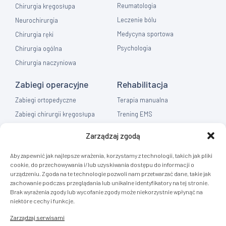
Reumatologia
Chirurgia kręgosłupa
Leczenie bólu
Neurochirurgia
Medycyna sportowa
Chirurgia ręki
Psychologia
Chirurgia ogólna
Chirurgia naczyniowa
Zabiegi operacyjne
Rehabilitacja
Zabiegi ortopedyczne
Terapia manualna
Zabiegi chirurgii kręgosłupa
Trening EMS
Zabiegi chirurgia ręki
Fizykoterapia
Zarządzaj zgodą
Zabiegi chirurgia ogólna
Masaż
Aby zapewnić jak najlepsze wrażenia, korzystamy z technologii, takich jak pliki
Flebologia
cookie, do przechowywania i/lub uzyskiwania dostępu do informacji o
urządzeniu. Zgoda na te technologie pozwoli nam przetwarzać dane, takie jak
Diagnostyka
zachowanie podczas przeglądania lub unikalne identyfikatory na tej stronie.
Brak wyrażenia zgody lub wycofanie zgody może niekorzystnie wpłynąć na
Rezonans Tomografia
niektóre cechy i funkcje.
RTG
Zarządzaj serwisami
USG