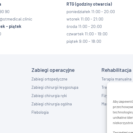
a
RTG
(godziny otwarcia)
90 90
poniedziałek 11:00 - 20:00
@stmedical.clinic
wtorek 11:00 - 21:00
ek - piątek
środa 11:00 - 20:00
0
czwartek 11:00 - 19:00
piątek 9:00 - 18:00
Zabiegi operacyjne
Rehabilitacja
Zabiegi ortopedyczne
Terapia manualna
Zabiegi chirurgii kręgosłupa
Trening EMS
Zabiegi chirurgia ręki
Fizykoterapia
Aby zapewnić 
Zabiegi chirurgia ogólna
Masaż
przechowywan
Flebologia
technologie 
unikalne iden
niekorzystnie
Zarządzaj s