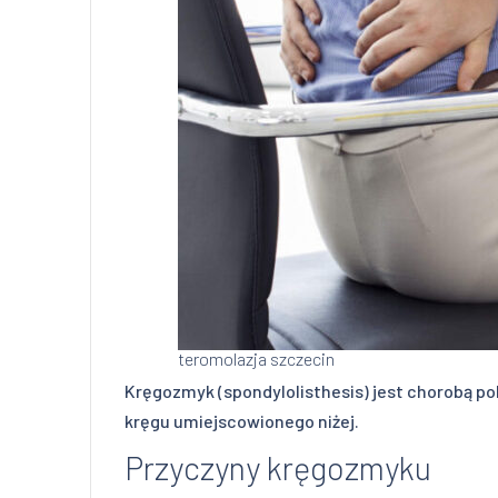
teromolazja szczecin
Kręgozmyk (spondylolisthesis) jest chorobą p
kręgu umiejscowionego niżej.
Przyczyny kręgozmyku