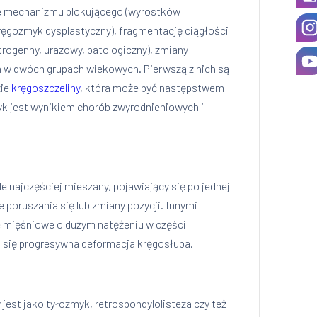
ie mechanizmu blokującego (wyrostków
ręgozmyk dysplastyczny), fragmentację ciągłości
rogenny, urazowy, patologiczny), zmiany
 w dwóch grupach wiekowych. Pierwszą z nich są
zie
kręgoszczeliny
, która może być następstwem
myk jest wynikiem chorób zwyrodnieniowych i
najczęściej mieszany, pojawiający się po jednej
poruszania się lub zmiany pozycji. Innymi
ie mięśniowe o dużym natężeniu w części
 się progresywna deformacja kręgosłupa.
est jako tyłozmyk, retrospondylolisteza czy też