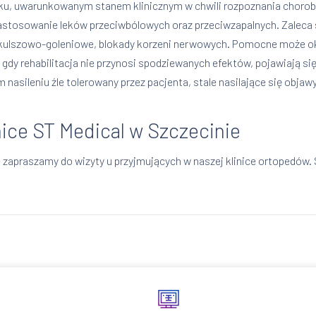
ku, uwarunkowanym stanem klinicznym w chwili rozpoznania choroby
 zastosowanie leków przeciwbólowych oraz przeciwzapalnych. Zaleca
 kulszowo-goleniowe, blokady korzeni nerwowych. Pomocne może oka
 gdy rehabilitacja nie przynosi spodziewanych efektów, pojawiają si
 nasileniu źle tolerowany przez pacjenta, stale nasilające się obja
ice ST Medical w Szczecinie
zapraszamy do wizyty u przyjmujących w naszej klinice ortopedów.