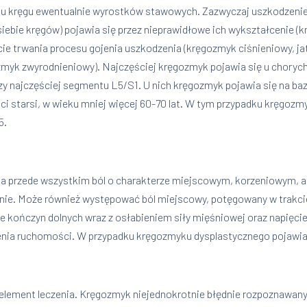
uku kręgu ewentualnie wyrostków stawowych. Zazwyczaj uszkodzen
ebie kręgów) pojawia się przez nieprawidłowe ich wykształcenie (k
ie trwania procesu gojenia uszkodzenia (kręgozmyk ciśnieniowy, jat
k zwyrodnieniowy). Najczęściej kręgozmyk pojawia się u chorych
czy najczęściej segmentu L5/S1. U nich kręgozmyk pojawia się na ba
ci starsi, w wieku mniej więcej 60-70 lat. W tym przypadku kręgoz
5.
przede wszystkim ból o charakterze miejscowym, korzeniowym, ale 
nie. Może również występować ból miejscowy, potęgowany w trakcie 
ie kończyn dolnych wraz z osłabieniem siły mięśniowej oraz napięc
enia ruchomości. W przypadku kręgozmyku dysplastycznego pojawia
ement leczenia. Kręgozmyk niejednokrotnie błędnie rozpoznawany j