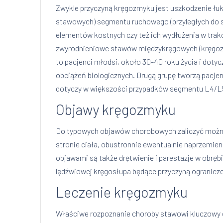
Zwykle przyczyną kręgozmyku jest uszkodzenie ł
stawowych) segmentu ruchowego (przyległych do si
elementów kostnych czy też ich wydłużenia w trakc
zwyrodnieniowe stawów międzykręgowych (kręgozmy
to pacjenci młodsi, około 30-40 roku życia i doty
obciążeń biologicznych. Drugą grupę tworzą pacjen
dotyczy w większości przypadków segmentu L4/L
Objawy kręgozmyku
Do typowych objawów chorobowych zaliczyć można 
stronie ciała, obustronnie ewentualnie naprzemien
objawami są także drętwienie i parestazje w obręb
lędźwiowej kręgosłupa będące przyczyną ogranicz
Leczenie kręgozmyku
Właściwe rozpoznanie choroby stawowi kluczowy el