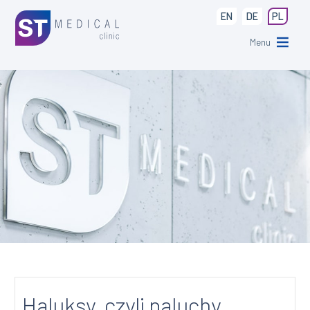
EN
DE
PL
Menu
Haluksy, czyli paluchy