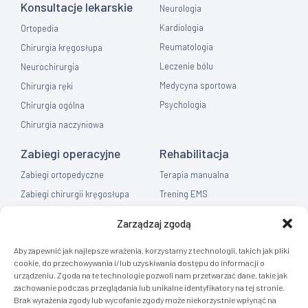
Konsultacje lekarskie
Neurologia
Kardiologia
Ortopedia
Reumatologia
Chirurgia kręgosłupa
Leczenie bólu
Neurochirurgia
Medycyna sportowa
Chirurgia ręki
Psychologia
Chirurgia ogólna
Chirurgia naczyniowa
Zabiegi operacyjne
Rehabilitacja
Zabiegi ortopedyczne
Terapia manualna
Zabiegi chirurgii kręgosłupa
Trening EMS
Zabiegi chirurgia ręki
Fizykoterapia
Zarządzaj zgodą
Zabiegi chirurgia ogólna
Masaż
Aby zapewnić jak najlepsze wrażenia, korzystamy z technologii, takich jak pliki
Flebologia
cookie, do przechowywania i/lub uzyskiwania dostępu do informacji o
urządzeniu. Zgoda na te technologie pozwoli nam przetwarzać dane, takie jak
Diagnostyka
zachowanie podczas przeglądania lub unikalne identyfikatory na tej stronie.
Brak wyrażenia zgody lub wycofanie zgody może niekorzystnie wpłynąć na
Rezonans Tomografia