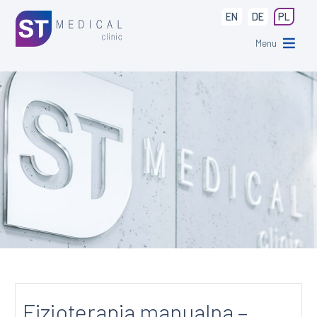
EN
DE
PL
Menu
Fizjoterapia manualna –