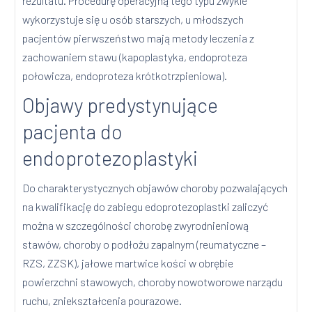
rezultatu. Procedurę operacyjną tego typu zwykle
wykorzystuje się u osób starszych, u młodszych
pacjentów pierwszeństwo mają metody leczenia z
zachowaniem stawu (kapoplastyka, endoproteza
połowicza, endoproteza krótkotrzpieniowa).
Objawy predystynujące
pacjenta do
endoprotezoplastyki
Do charakterystycznych objawów choroby pozwalających
na kwalifikację do zabiegu edoprotezoplastki zaliczyć
można w szczególności chorobę zwyrodnieniową
stawów, choroby o podłożu zapalnym (reumatyczne –
RZS, ZZSK), jałowe martwice kości w obrębie
powierzchni stawowych, choroby nowotworowe narządu
ruchu, zniekształcenia pourazowe.