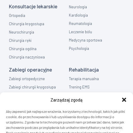
Konsultacje lekarskie
Neurologia
Kardiologia
Ortopedia
Reumatologia
Chirurgia kręgosłupa
Leczenie bólu
Neurochirurgia
Medycyna sportowa
Chirurgia ręki
Psychologia
Chirurgia ogólna
Chirurgia naczyniowa
Zabiegi operacyjne
Rehabilitacja
Zabiegi ortopedyczne
Terapia manualna
Zabiegi chirurgii kręgosłupa
Trening EMS
Zabiegi chirurgia ręki
Fizykoterapia
Zarządzaj zgodą
Zabiegi chirurgia ogólna
Masaż
Aby zapewnić jak najlepsze wrażenia, korzystamy z technologii, takich jak pliki
Flebologia
cookie, do przechowywania i/lub uzyskiwania dostępu do informacji o
urządzeniu. Zgoda na te technologie pozwoli nam przetwarzać dane, takie jak
Diagnostyka
zachowanie podczas przeglądania lub unikalne identyfikatory na tej stronie.
Brak wyrażenia zgody lub wycofanie zgody może niekorzystnie wpłynąć na