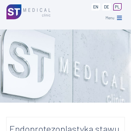
EN
DE
PL
Menu
Endoprotezoplastyka stawu