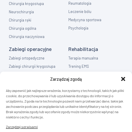
Reumatologia
Chirurgia kręgosłupa
Leczenie bólu
Neurochirurgia
Medycyna sportowa
Chirurgia ręki
Psychologia
Chirurgia ogólna
Chirurgia naczyniowa
Zabiegi operacyjne
Rehabilitacja
Zabiegi ortopedyczne
Terapia manualna
Zabiegi chirurgii kręgosłupa
Trening EMS
Zabiegi chirurgia ręki
Fizykoterapia
Zarządzaj zgodą
Zabiegi chirurgia ogólna
Masaż
Aby zapewnić jak najlepsze wrażenia, korzystamy z technologii, takich jak pliki
Flebologia
cookie, do przechowywania i/lub uzyskiwania dostępu do informacji o
urządzeniu. Zgoda na te technologie pozwoli nam przetwarzać dane, takie jak
Diagnostyka
zachowanie podczas przeglądania lub unikalne identyfikatory na tej stronie.
Brak wyrażenia zgody lub wycofanie zgody może niekorzystnie wpłynąć na
Rezonans Tomografia
niektóre cechy i funkcje.
RTG
Zarządzaj serwisami
USG