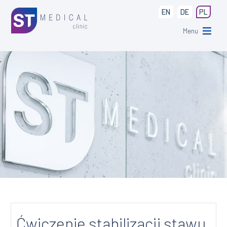
EN
DE
PL
Menu
Ćwiczenie stabilizacji stawu