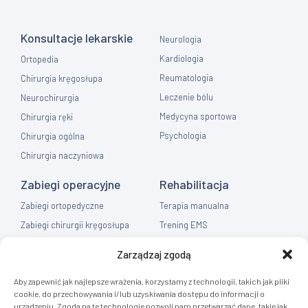
Konsultacje lekarskie
Neurologia
Kardiologia
Ortopedia
Reumatologia
Chirurgia kręgosłupa
Leczenie bólu
Neurochirurgia
Medycyna sportowa
Chirurgia ręki
Psychologia
Chirurgia ogólna
Chirurgia naczyniowa
Zabiegi operacyjne
Rehabilitacja
Zabiegi ortopedyczne
Terapia manualna
Zabiegi chirurgii kręgosłupa
Trening EMS
Zabiegi chirurgia ręki
Fizykoterapia
Zarządzaj zgodą
Zabiegi chirurgia ogólna
Masaż
Aby zapewnić jak najlepsze wrażenia, korzystamy z technologii, takich jak pliki
Flebologia
cookie, do przechowywania i/lub uzyskiwania dostępu do informacji o
urządzeniu. Zgoda na te technologie pozwoli nam przetwarzać dane, takie jak