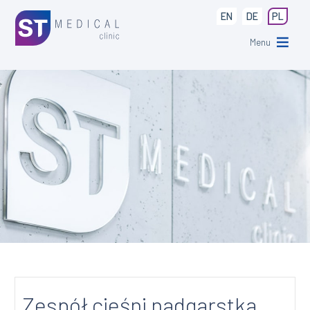
EN
DE
PL
Menu
Zespół cieśni nadgarstka