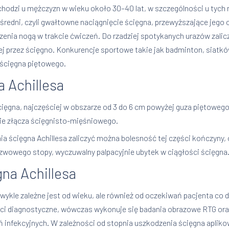
odzi u mężczyzn w wieku około 30–40 lat, w szczególności u tych
redni, czyli gwałtowne naciągnięcie ścięgna, przewyższające jego
enia nogą w trakcie ćwiczeń. Do rzadziej spotykanych urazów zaliczy
j przez ścięgno. Konkurencje sportowe takie jak badminton, siatkó
 ścięgna piętowego.
 Achillesa
ięgna, najczęściej w obszarze od 3 do 6 cm powyżej guza piętoweg
mie złącza ścięgnisto-mięśniowego.
ścięgna Achillesa zaliczyć można bolesność tej części kończyny, ob
szwowego stopy, wyczuwalny palpacyjnie ubytek w ciągłości ścięgna
na Achillesa
ykle zależne jest od wieku, ale również od oczekiwań pacjenta co 
ości diagnostyczne, wówczas wykonuje się badania obrazowe RTG o
eń infekcyjnych. W zależności od stopnia uszkodzenia ścięgna aplik