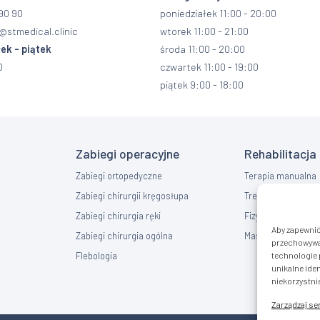
90 90
poniedziałek 11:00 - 20:00
@stmedical.clinic
wtorek 11:00 - 21:00
ek - piątek
środa 11:00 - 20:00
0
czwartek 11:00 - 19:00
piątek 9:00 - 18:00
Zabiegi operacyjne
Rehabilitacja
Zabiegi ortopedyczne
Terapia manualna
Zabiegi chirurgii kręgosłupa
Trening EMS
Zabiegi chirurgia ręki
Fizykoterapia
Aby zapewnić 
Zabiegi chirurgia ogólna
Masaż
przechowywan
Flebologia
technologie 
unikalne iden
niekorzystnie
Zarządzaj s