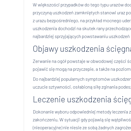
W większości przypadków do tego typu urazów doch
przyczyną uszkodzeń zamkniętych stanowi uraz poś
z urazu bezpośredniego, na przykład mocnego uderz
uszkodzenia dochodzi na skutek rany przechodzące
najbardziej sprzyjających powstawaniu uszkodzeń
Objawy uszkodzenia ścięgna
Zerwanie na ogół powstaje w obwodowej części śc
pojawić się mogą na przyczepie, a także na pozio
Do najbardziej popularnych symptomów uszkodzenia 
uczucie sztywności, osłabioną siłę zginania pode
Leczenie uszkodzenia ścięg
Dokonanie wyboru odpowiedniej metody leczenia zw
zakończeniu. W sytuacji gdy pojawią się wątpliw
(nieoperacyjne) nie niesie ze sobą żadnych zagroż