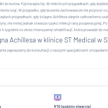
ki do butów, fizjoterapia itp. W niektórych przypadkach, gdy dojdzi
omienia nogi. W przypadku, gdy leczenie zachowawcze nie przynosi 
 nagłych przypadkach, gdy ścięgno Achillesa ulegnie całkowitemu usz
y, nie mniej jednak stwarza ryzyko infekcji rany pooperacyjnej. Po
 4 tygodnie to okres intensywnej rehabilitacji, która prowadzi do n
a Achillesa w klinice ST Medical w 
znie zapraszamy do konsultacji z naszymi specjalistami ortopedam
a
RTG
(godziny otwarcia)