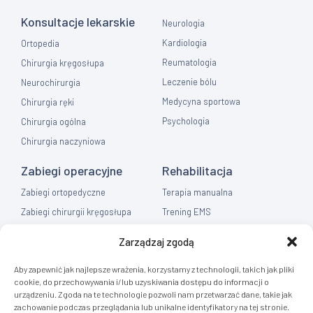
Konsultacje lekarskie
Neurologia
Kardiologia
Ortopedia
Reumatologia
Chirurgia kręgosłupa
Leczenie bólu
Neurochirurgia
Medycyna sportowa
Chirurgia ręki
Psychologia
Chirurgia ogólna
Chirurgia naczyniowa
Zabiegi operacyjne
Rehabilitacja
Zabiegi ortopedyczne
Terapia manualna
Zabiegi chirurgii kręgosłupa
Trening EMS
Zabiegi chirurgia ręki
Fizykoterapia
Zarządzaj zgodą
Zabiegi chirurgia ogólna
Masaż
Aby zapewnić jak najlepsze wrażenia, korzystamy z technologii, takich jak pliki
Flebologia
cookie, do przechowywania i/lub uzyskiwania dostępu do informacji o
urządzeniu. Zgoda na te technologie pozwoli nam przetwarzać dane, takie jak
Diagnostyka
zachowanie podczas przeglądania lub unikalne identyfikatory na tej stronie.