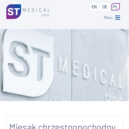
EN
DE
PL
Menu
Mięsak chrzęstnopochodny