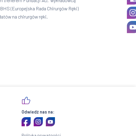
stem trenerem Fundacji AO, wykładowcą
BHS (Europejska Rada Chirurgów Ręki)
atów na chirurgów ręki.
Odwiedź nas na:
Polityka prywatności