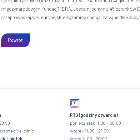
specjalistycznych oraz stażach mi.in. w USA, Indiach i Anglii. Je
międzynarodowym fundacji IBRA. Jestem jednym z 45 członków E
przeprowadzającej europejskie egzaminy specjalizacyjne dla kandyd
Powrót
a
RTG
(godziny otwarcia)
90 90
poniedziałek 11:00 - 20:00
@stmedical.clinic
wtorek 11:00 - 21:00
ek - piątek
środa 11:00 - 20:00