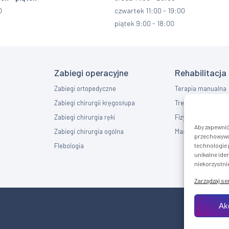
0
czwartek 11:00 - 19:00
piątek 9:00 - 18:00
Zabiegi operacyjne
Rehabilitacja
Zabiegi ortopedyczne
Terapia manualna
Zabiegi chirurgii kręgosłupa
Trening EMS
Zabiegi chirurgia ręki
Fizykoterapia
Aby zapewnić 
Zabiegi chirurgia ogólna
Masaż
przechowywan
Flebologia
technologie 
unikalne iden
niekorzystnie
Zarządzaj s
Ak