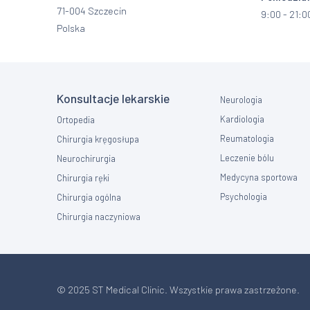
71-004 Szczecin
9:00 - 21:0
Polska
Konsultacje lekarskie
Neurologia
Kardiologia
Ortopedia
Reumatologia
Chirurgia kręgosłupa
Leczenie bólu
Neurochirurgia
Medycyna sportowa
Chirurgia ręki
Psychologia
Chirurgia ogólna
Chirurgia naczyniowa
© 2025 ST Medical Clinic. Wszystkie prawa zastrzeżone.