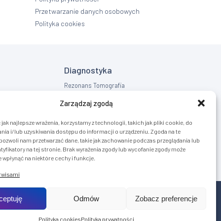
Przetwarzanie danych osobowych
Polityka cookies
Diagnostyka
Rezonans Tomografia
RTG
Zarządzaj zgodą
USG
jak najlepsze wrażenia, korzystamy z technologii, takich jak pliki cookie, do
ia i/lub uzyskiwania dostępu do informacji o urządzeniu. Zgoda na te
pozwoli nam przetwarzać dane, takie jak zachowanie podczas przeglądania lub
tyfikatory na tej stronie. Brak wyrażenia zgody lub wycofanie zgody może
 wpłynąć na niektóre cechy i funkcje.
erwisami
ceptuję
Odmów
Zobacz preferencje
Realizacja:
KULIKOWSKI-IT.pl
Strony internetowe Szczecin
Polityka cookies
Polityka prywatności